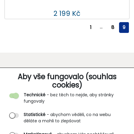
2 199 Kč
...
1
8
9
O SPOLEČNOSTI
Aby vše fungovalo (souhlas
cookies)
Kontakt
Technické
- bez těch to nejde, aby stránky
O nás
fungovaly
Partnerské prodejny
Statistické
- abychom věděli, co na webu
B2B vstup
děláte a mohli to zlepšovat
PRŮVODCE NAKUPOVÁNÍM