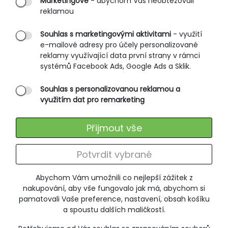
Marketingové
- abychom Vás neobtěžovali
reklamou
Obchodní podmínky
Rozměrové tabulky
Souhlas s marketingovými aktivitami
- využití
e-mailové adresy pro účely personalizované
Způsoby doručení
reklamy využívající data první strany v rámci
Ochrana osobních údajů
systémů Facebook Ads, Google Ads a Sklik.
Souhlas s personalizovanou reklamou a
SLUŽBY ZÁKAZNÍKŮM
využitím dat pro remarketing
Údržba oblečení
Přijmout vše
Vrácení zboží
Výměna zboží
Potvrdit vybrané
Reklamace
Abychom Vám umožnili co nejlepší zážitek z
ODEBÍRÁNÍ NEWSLETTERU
nakupování, aby vše fungovalo jak má, abychom si
pamatovali Vaše preference, nastavení, obsah košíku
a spoustu dalších maličkostí.