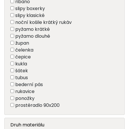
ribano
slipy boxerky
slipy klasické
noční košile krátký rukáv
pyžamo krátké
pyžamo dlouhé
župan
čelenka
čepice
kukla
šátek
tubus
bederní pás
rukavice
ponožky
prostěradlo 90x200
Druh materiálu