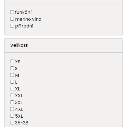
funkční
merino vlna
přírodní
Velikost
XS
S
M
L
XL
XXL
3XL
4XL
5XL
35-38