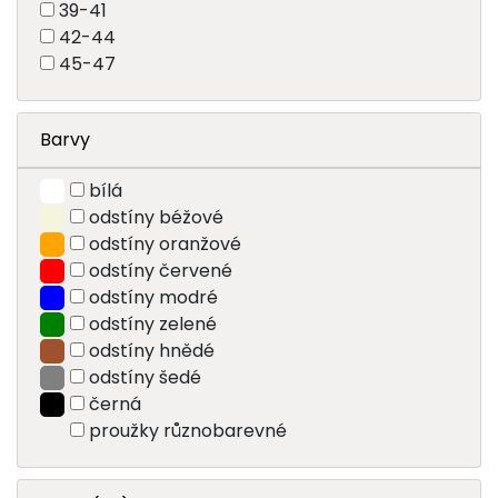
39-41
42-44
45-47
Barvy
bílá
odstíny béžové
odstíny oranžové
odstíny červené
odstíny modré
odstíny zelené
odstíny hnědé
odstíny šedé
černá
proužky různobarevné