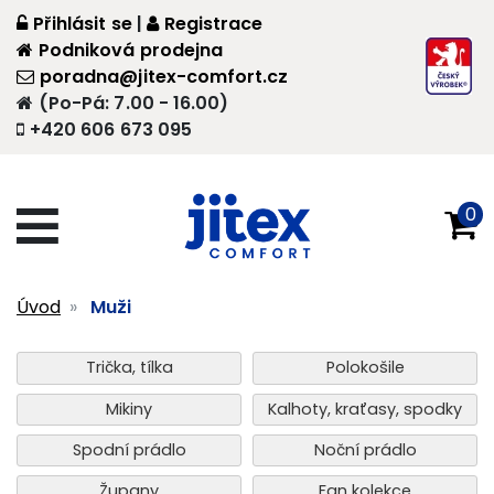
Přihlásit se
|
Registrace
Podniková prodejna
poradna@jitex-comfort.cz
(Po-Pá: 7.00 - 16.00)
+420 606 673 095
0
Úvod
Muži
Trička, tílka
Polokošile
Mikiny
Kalhoty, kraťasy, spodky
Spodní prádlo
Noční prádlo
Župany
Fan kolekce