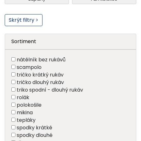
Skrýt filtry >
Sortiment
nátělník bez rukávů
scampolo
tričko krátký rukáv
tričko dlouhý rukáv
triko spodní - dlouhý rukáv
rolák
polokošile
mikina
tepláky
spodky krátké
spodky dlouhé