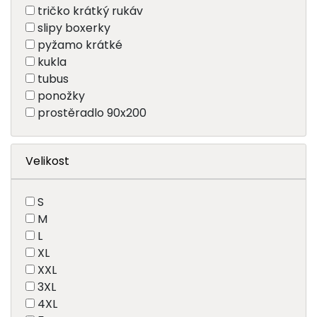
tričko krátký rukáv
slipy boxerky
pyžamo krátké
kukla
tubus
ponožky
prostěradlo 90x200
Velikost
S
M
L
XL
XXL
3XL
4XL