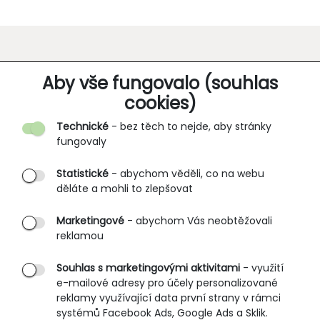
O SPOLEČNOSTI
Aby vše fungovalo (souhlas
cookies)
Kontakt
Technické
- bez těch to nejde, aby stránky
O nás
fungovaly
Partnerské prodejny
Statistické
- abychom věděli, co na webu
B2B vstup
děláte a mohli to zlepšovat
PRŮVODCE NAKUPOVÁNÍM
Marketingové
- abychom Vás neobtěžovali
reklamou
Obchodní podmínky
Rozměrové tabulky
Souhlas s marketingovými aktivitami
- využití
e-mailové adresy pro účely personalizované
Způsoby doručení
reklamy využívající data první strany v rámci
Ochrana osobních údajů
systémů Facebook Ads, Google Ads a Sklik.