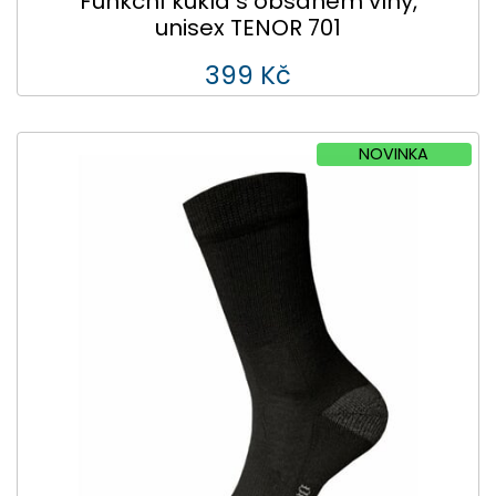
Funkční kukla s obsahem vlny,
unisex TENOR 701
399 Kč
NOVINKA