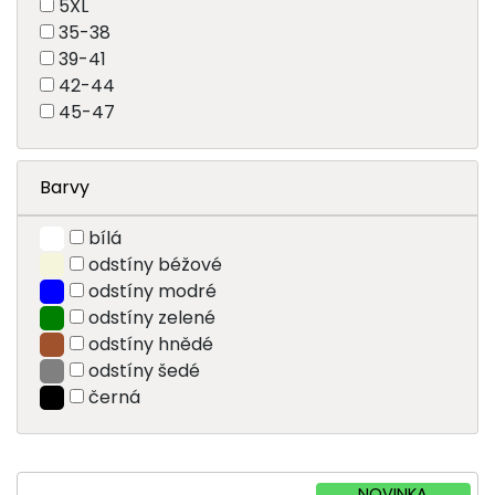
5XL
35-38
39-41
42-44
45-47
Barvy
bílá
odstíny béžové
odstíny modré
odstíny zelené
odstíny hnědé
odstíny šedé
černá
NOVINKA