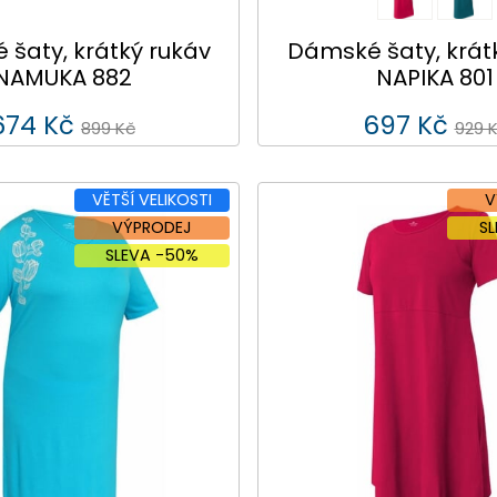
šaty, krátký rukáv
Dámské šaty, krát
NAMUKA 882
NAPIKA 801
674 Kč
697 Kč
899 Kč
929 
VĚTŠÍ VELIKOSTI
V
VÝPRODEJ
S
SLEVA -50%