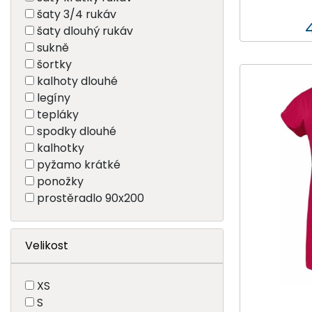
šaty 3/4 rukáv
šaty dlouhý rukáv
sukně
šortky
kalhoty dlouhé
legíny
tepláky
spodky dlouhé
kalhotky
pyžamo krátké
ponožky
prostěradlo 90x200
Velikost
XS
S