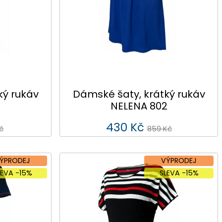
ký rukáv
Dámské šaty, krátký rukáv
NELENA 802
430 Kč
č
859 Kč
ÝPRODEJ
VÝPRODEJ
LEVA -15%
SLEVA -15%