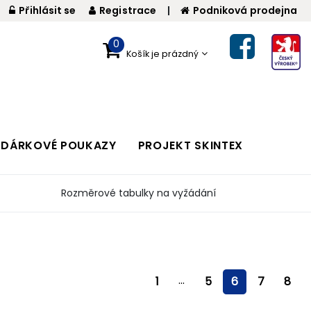
Přihlásit se
Registrace
|
Podniková prodejna
0
Košík je prázdný
DÁRKOVÉ POUKAZY
PROJEKT SKINTEX
Rozměrové tabulky na vyžádání
...
1
5
6
7
8