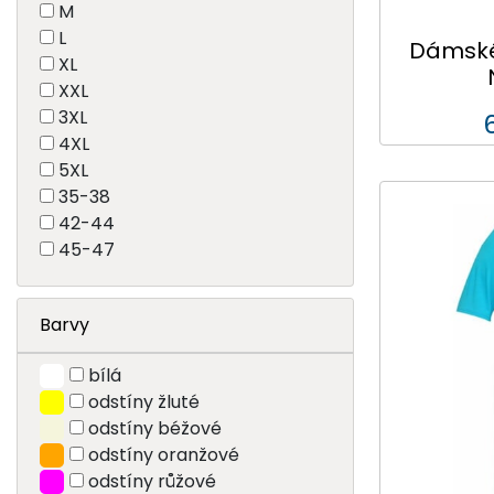
M
L
Dámské 
XL
XXL
3XL
4XL
5XL
35-38
42-44
45-47
Barvy
bílá
odstíny žluté
odstíny béžové
odstíny oranžové
odstíny růžové