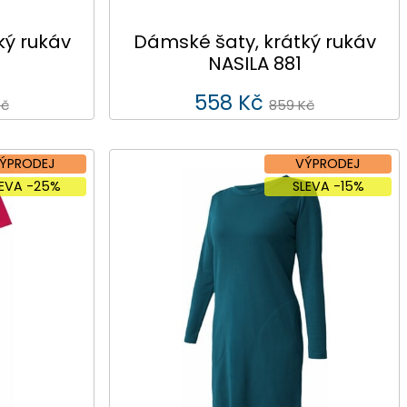
ký rukáv
Dámské šaty, krátký rukáv
NASILA 881
558 Kč
Kč
859 Kč
ÝPRODEJ
VÝPRODEJ
LEVA -25%
SLEVA -15%