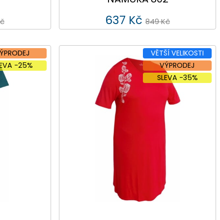
637 Kč
Kč
849 Kč
ÝPRODEJ
VĚTŠÍ VELIKOSTI
LEVA -25%
VÝPRODEJ
SLEVA -35%