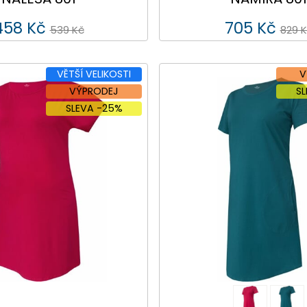
458 Kč
705 Kč
539 Kč
829 
VĚTŠÍ VELIKOSTI
V
VÝPRODEJ
S
SLEVA -25%