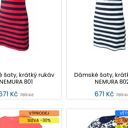
šaty, krátký rukáv
Dámské šaty, krát
NEMURA 801
NEMURA 80
671 Kč
671 Kč
789 Kč
789 K
VÝPRODEJ
VĚT
SLEVA -30%
V
S