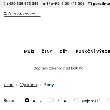
+420 606 673 095
(Po-Pá: 7.00 - 16.00)
poradna@
MUŽI
ŽENY
DĚTI
FUNKČNÍ VÝRO
Doprava zdarma nad 1500 Kč
Úvod
Výprodej
Ženy
Řazení:
A - Z
Z - A
Nejdražší