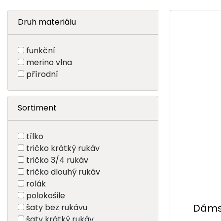
Druh materiálu
funkční
merino vlna
přírodní
Sortiment
tílko
tričko krátký rukáv
tričko 3/4 rukáv
tričko dlouhý rukáv
rolák
polokošile
Dámsk
šaty bez rukávu
šaty krátký rukáv