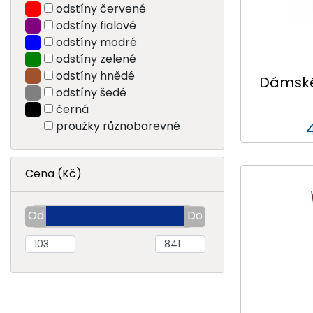
odstíny červené
odstíny fialové
odstíny modré
odstíny zelené
odstíny hnědé
Dámské 
odstíny šedé
černá
proužky různobarevné
Cena (Kč)