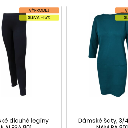
VÝPRODEJ
V
SLEVA -15%
S
é dlouhé legíny
Dámské šaty, 3/4
NALESA 801
NAMIRA 801