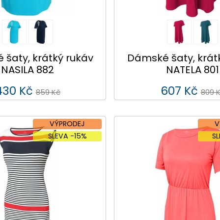
šaty, krátký rukáv
Dámské šaty, krát
NASILA 882
NATELA 801
430 Kč
607 Kč
859 Kč
809 
VÝPRODEJ
V
SLEVA -15%
S