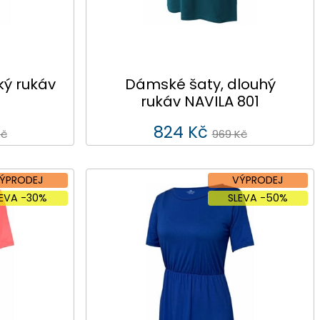
ký rukáv
Dámské šaty, dlouhý
rukáv NAVILA 801
824 Kč
Kč
969 Kč
ÝPRODEJ
VÝPRODEJ
LEVA -30%
SLEVA -50%