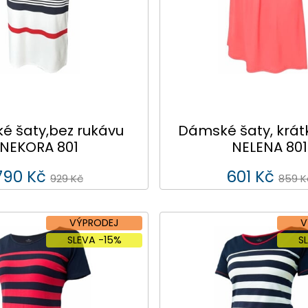
 šaty,bez rukávu
Dámské šaty, krát
NEKORA 801
NELENA 801
790 Kč
601 Kč
929 Kč
859 K
VÝPRODEJ
V
SLEVA -15%
S