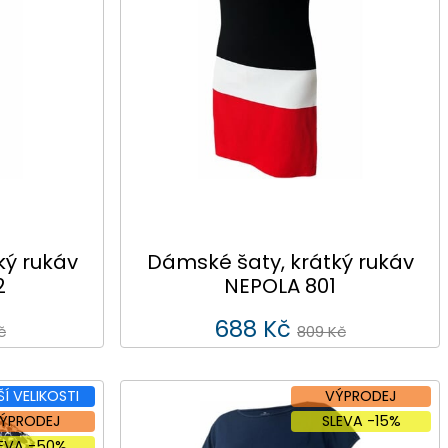
ký rukáv
Dámské šaty, krátký rukáv
2
NEPOLA 801
688 Kč
č
809 Kč
ŠÍ VELIKOSTI
VÝPRODEJ
ÝPRODEJ
SLEVA -15%
LEVA -50%