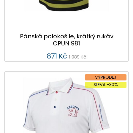
Pánská polokošile, krátký rukáv
OPUN 981
871 Kč
1 089 Kč
VÝPRODEJ
SLEVA -30%