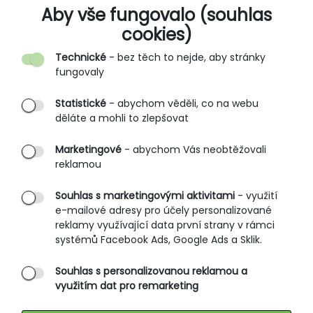
O SPOLEČNOSTI
Aby vše fungovalo (souhlas
cookies)
Kontakt
Technické
- bez těch to nejde, aby stránky
O nás
fungovaly
Partnerské prodejny
Statistické
- abychom věděli, co na webu
B2B vstup
děláte a mohli to zlepšovat
PRŮVODCE NAKUPOVÁNÍM
Marketingové
- abychom Vás neobtěžovali
reklamou
Obchodní podmínky
Rozměrové tabulky
Souhlas s marketingovými aktivitami
- využití
e-mailové adresy pro účely personalizované
Způsoby doručení
reklamy využívající data první strany v rámci
Ochrana osobních údajů
systémů Facebook Ads, Google Ads a Sklik.
Souhlas s personalizovanou reklamou a
SLUŽBY ZÁKAZNÍKŮM
využitím dat pro remarketing
Údržba oblečení