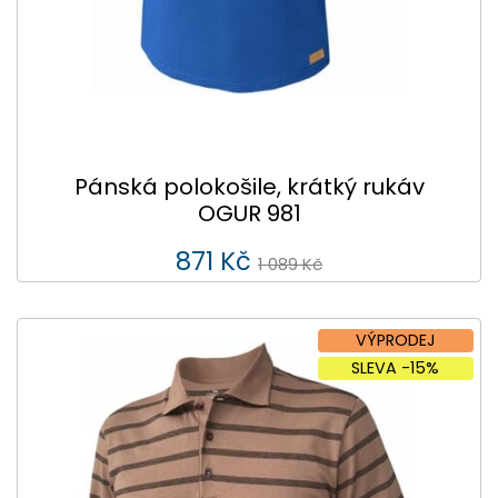
Pánská polokošile, krátký rukáv
OGUR 981
871 Kč
1 089 Kč
VÝPRODEJ
SLEVA -15%