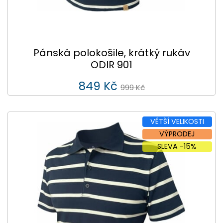
Pánská polokošile, krátký rukáv
ODIR 901
849 Kč
999 Kč
VĚTŠÍ VELIKOSTI
VÝPRODEJ
SLEVA -15%