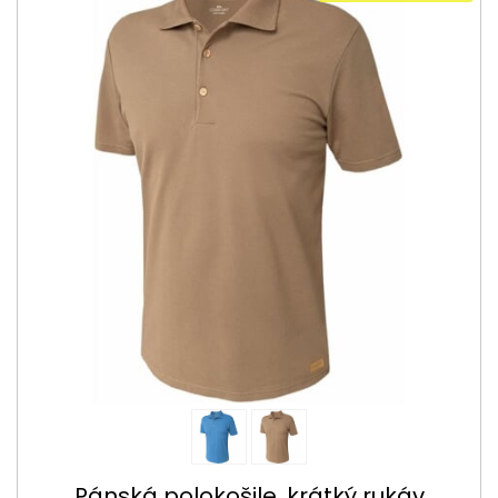
Pánská polokošile, krátký rukáv