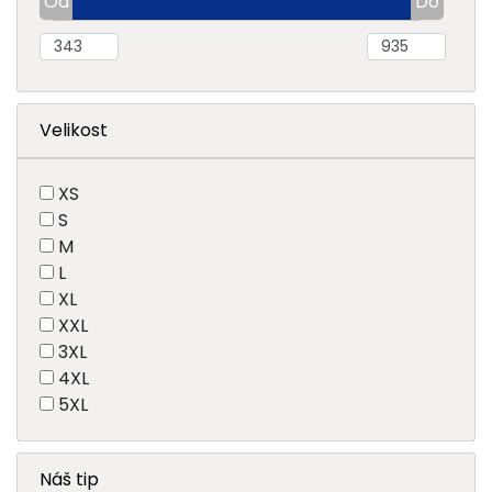
Velikost
XS
S
M
L
XL
XXL
3XL
4XL
5XL
Náš tip