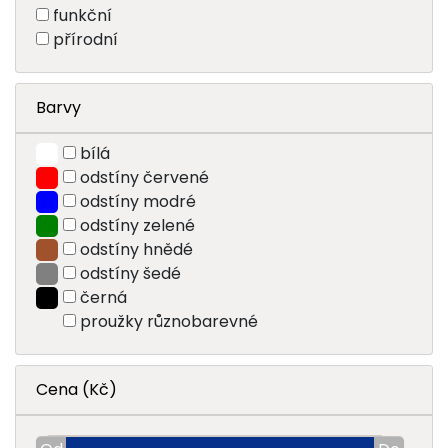
funkční
přírodní
Barvy
bílá
odstíny červené
odstíny modré
odstíny zelené
odstíny hnědé
odstíny šedé
černá
proužky různobarevné
Cena (Kč)