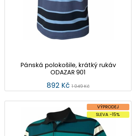
Pánská polokošile, krátký rukáv
ODAZAR 901
892 Kč
1 049 Kč
VÝPRODEJ
SLEVA -15%