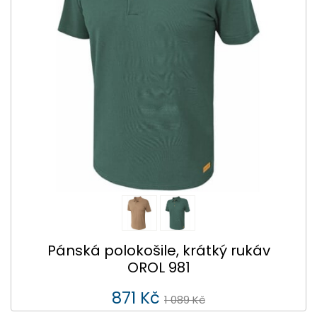
Pánská polokošile, krátký rukáv
OROL 981
871 Kč
1 089 Kč