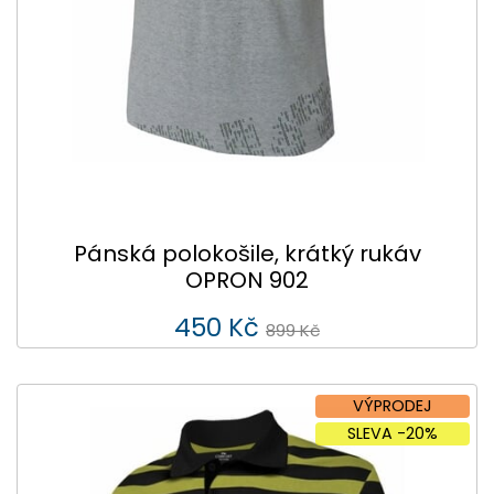
Pánská polokošile, krátký rukáv
OPRON 902
450 Kč
899 Kč
VÝPRODEJ
SLEVA -20%