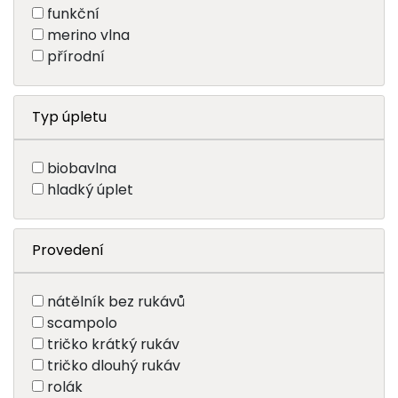
funkční
merino vlna
přírodní
Typ úpletu
biobavlna
hladký úplet
Provedení
nátělník bez rukávů
scampolo
tričko krátký rukáv
tričko dlouhý rukáv
rolák