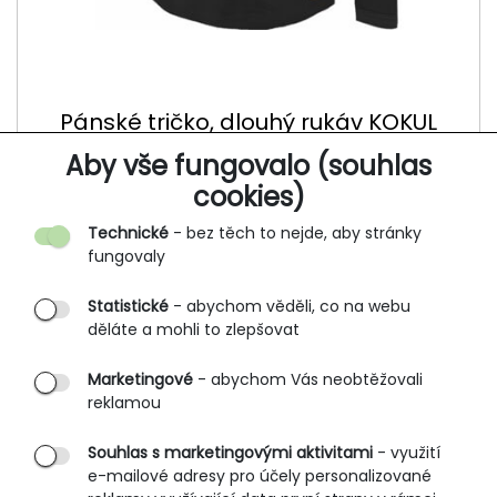
Pánské tričko, dlouhý rukáv KOKUL
901
Aby vše fungovalo (souhlas
594 Kč
cookies)
699 Kč
Technické
- bez těch to nejde, aby stránky
fungovaly
VÝPRODEJ
SLEVA -50%
Statistické
- abychom věděli, co na webu
děláte a mohli to zlepšovat
Marketingové
- abychom Vás neobtěžovali
reklamou
Souhlas s marketingovými aktivitami
- využití
e-mailové adresy pro účely personalizované