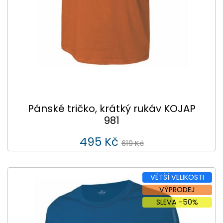
Pánské tričko, krátký rukáv KOJAP
981
495 Kč
619 Kč
VĚTŠÍ VELIKOSTI
VÝPRODEJ
SLEVA -50%