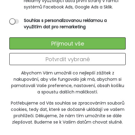
reklamy využívající data první strany v rámci
systémů Facebook Ads, Google Ads a Sklik.
Souhlas s personalizovanou reklamou a
využitím dat pro remarketing
Přijmout vše
Potvrdit vybrané
Abychom Vám umožnili co nejlepší zážitek z
nakupování, aby vše fungovalo jak má, abychom si
Pánské tričko, krátký rukáv KOLUM
pamatovali Vaše preference, nastavení, obsah košíku
901
a spoustu dalších maličkostí.
275 Kč
Potřebujeme od Vás souhlas se zpracováním souborů
549 Kč
cookies, tedy dat, které se dočasně ukládají ve vašem
prohlížeči. Děkujeme, že nám tím umožníte se dále
zlepšovat. Budeme se k Vašim datům chovat slušně.
VÝPRODEJ
SLEVA -20%