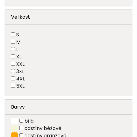
Velikost
S
M
L
XL
XXL
3XL
4XL
5XL
Barvy
bílá
odstíny béžové
odstíny oranžové