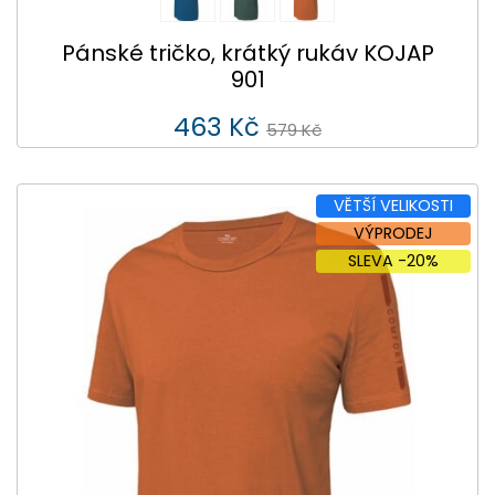
Pánské tričko, krátký rukáv KOJAP
901
463 Kč
579 Kč
VĚTŠÍ VELIKOSTI
VÝPRODEJ
SLEVA -20%