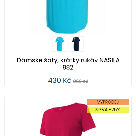
Dámské šaty, krátký rukáv NASILA
882
430 Kč
859 Kč
VÝPRODEJ
SLEVA -25%