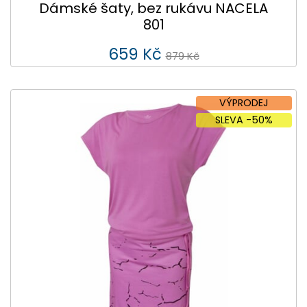
Dámské šaty, bez rukávu NACELA
801
659 Kč
879 Kč
VÝPRODEJ
SLEVA -50%