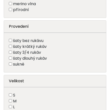
merino vlna
přírodní
Provedení
šaty bez rukávu
šaty krátký rukáv
šaty 3/4 rukáv
šaty dlouhý rukáv
sukně
Velikost
S
M
L