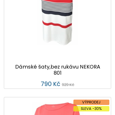
Dámské šaty,bez rukávu NEKORA
801
790 Kč
929 Kč
VÝPRODEJ
SLEVA -30%