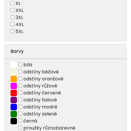
XL
XXL
3XL
4XL
5XL
Barvy
bílá
odstíny béžové
odstíny oranžové
odstíny růžové
odstíny červené
odstíny fialové
odstíny modré
odstíny zelené
černá
proužky různobarevné