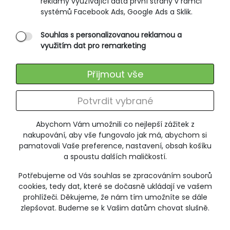
reklamy využívající data první strany v rámci
systémů Facebook Ads, Google Ads a Sklik.
Souhlas s personalizovanou reklamou a
využitím dat pro remarketing
Dámské šaty, krátký rukáv NEREKA
881
Přijmout vše
500 Kč
999 Kč
Potvrdit vybrané
Abychom Vám umožnili co nejlepší zážitek z
VÝPRODEJ
nakupování, aby vše fungovalo jak má, abychom si
SLEVA -15%
pamatovali Vaše preference, nastavení, obsah košíku
a spoustu dalších maličkostí.
Potřebujeme od Vás souhlas se zpracováním souborů
cookies, tedy dat, které se dočasně ukládají ve vašem
prohlížeči. Děkujeme, že nám tím umožníte se dále
zlepšovat. Budeme se k Vašim datům chovat slušně.