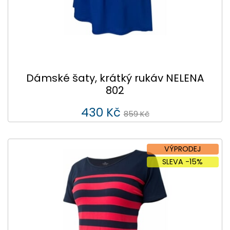
Dámské šaty, krátký rukáv NELENA
802
430 Kč
859 Kč
VÝPRODEJ
SLEVA -15%