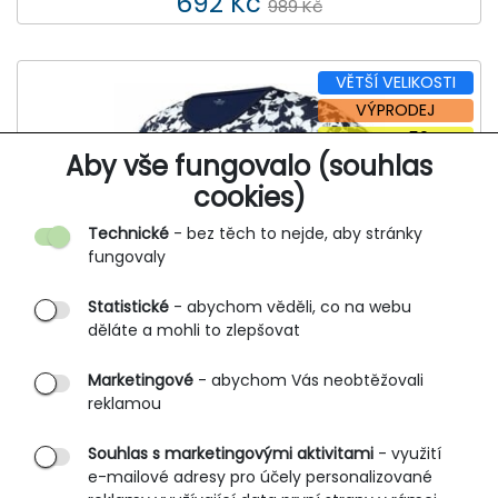
692 Kč
989 Kč
VĚTŠÍ VELIKOSTI
VÝPRODEJ
SLEVA -50%
Aby vše fungovalo (souhlas
cookies)
Technické
- bez těch to nejde, aby stránky
fungovaly
Statistické
- abychom věděli, co na webu
děláte a mohli to zlepšovat
Marketingové
- abychom Vás neobtěžovali
reklamou
Souhlas s marketingovými aktivitami
- využití
e-mailové adresy pro účely personalizované