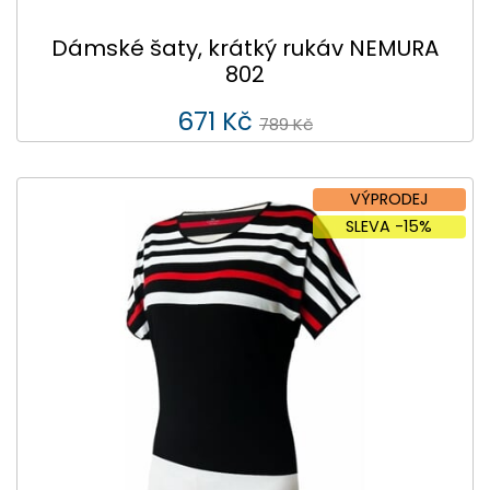
Dámské šaty, krátký rukáv NEMURA
802
671 Kč
789 Kč
VÝPRODEJ
SLEVA -15%