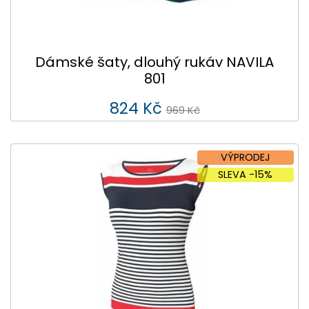
Dámské šaty, dlouhý rukáv NAVILA
801
824 Kč
969 Kč
VÝPRODEJ
SLEVA -15%