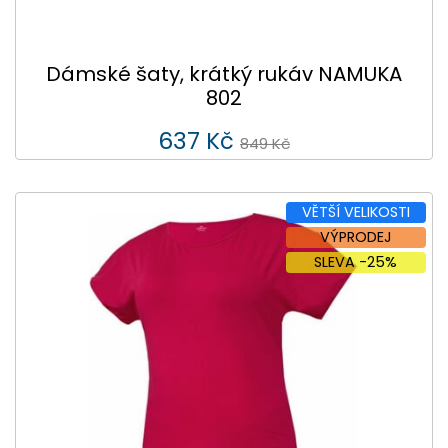
Dámské šaty, krátký rukáv NAMUKA
802
637 Kč
849 Kč
VĚTŠÍ VELIKOSTI
VÝPRODEJ
SLEVA -25%