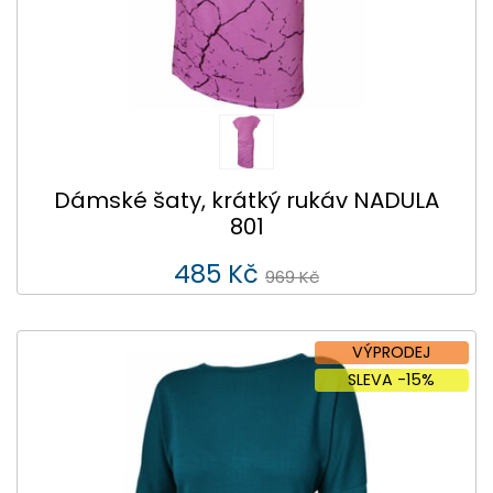
Dámské šaty, krátký rukáv NADULA
801
485 Kč
969 Kč
VÝPRODEJ
SLEVA -15%