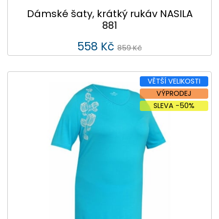
Dámské šaty, krátký rukáv NASILA
881
558 Kč
859 Kč
VĚTŠÍ VELIKOSTI
VÝPRODEJ
SLEVA -50%