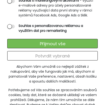
Souhlas s marketingovými aktivitami
- využití
e-mailové adresy pro účely personalizované
Způsoby doručení
reklamy využívající data první strany v rámci
Ochrana osobních údajů
systémů Facebook Ads, Google Ads a Sklik.
Souhlas s personalizovanou reklamou a
SLUŽBY ZÁKAZNÍKŮM
využitím dat pro remarketing
Údržba oblečení
Přijmout vše
Vrácení zboží
Výměna zboží
Potvrdit vybrané
Reklamace
Abychom Vám umožnili co nejlepší zážitek z
ODEBÍRÁNÍ NEWSLETTERU
nakupování, aby vše fungovalo jak má, abychom si
pamatovali Vaše preference, nastavení, obsah košíku
a spoustu dalších maličkostí.
Potřebujeme od Vás souhlas se zpracováním souborů
+420 606 673 095
cookies, tedy dat, které se dočasně ukládají ve vašem
poradna@jitex-comfort.cz
prohlížeči. Děkujeme, že nám tím umožníte se dále
zlepšovat. Budeme se k Vašim datům chovat slušně.