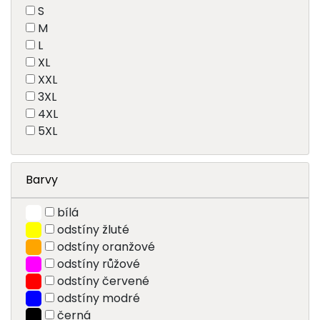
S
M
L
XL
XXL
3XL
4XL
5XL
Barvy
bílá
odstíny žluté
odstíny oranžové
odstíny růžové
odstíny červené
odstíny modré
černá