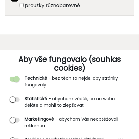
proužky různobarevné
O SPOLEČNOSTI
Aby vše fungovalo (souhlas
cookies)
Kontakt
Technické
- bez těch to nejde, aby stránky
O nás
fungovaly
Partnerské prodejny
Statistické
- abychom věděli, co na webu
B2B vstup
děláte a mohli to zlepšovat
PRŮVODCE NAKUPOVÁNÍM
Marketingové
- abychom Vás neobtěžovali
reklamou
Obchodní podmínky
Rozměrové tabulky